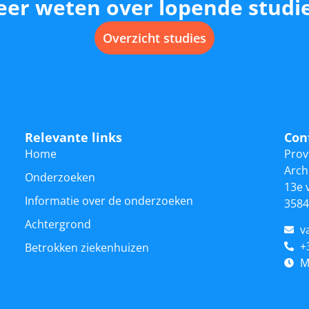
er weten over lopende studi
Overzicht studies
Relevante links
Con
Home
Prov
Arch
Onderzoeken
13e 
Informatie over de onderzoeken
3584
Achtergrond
v
+
Betrokken ziekenhuizen
M