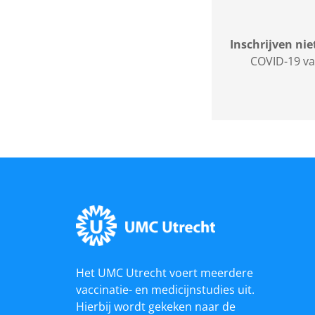
Inschrijven ni
COVID-19 va
Het UMC Utrecht voert meerdere
vaccinatie- en medicijnstudies uit.
Hierbij wordt gekeken naar de