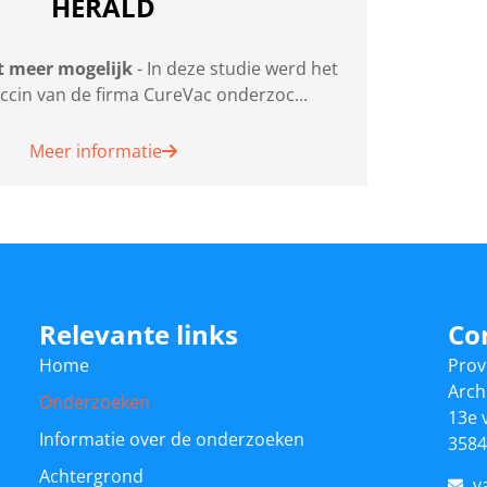
HERALD
et meer mogelijk
- In deze studie werd het
ccin van de firma CureVac onderzoc...
Meer informatie
Relevante links
Co
Home
Prov
Arch
Onderzoeken
13e 
Informatie over de onderzoeken
3584
Achtergrond
v