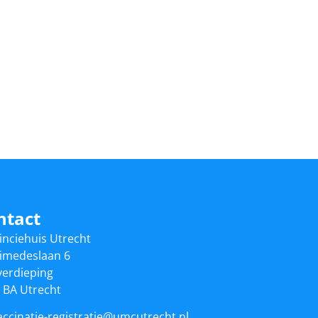
ntact
inciehuis Utrecht
imedeslaan 6
verdieping
 BA Utrecht
accinatie-registratie@umcutrecht.nl