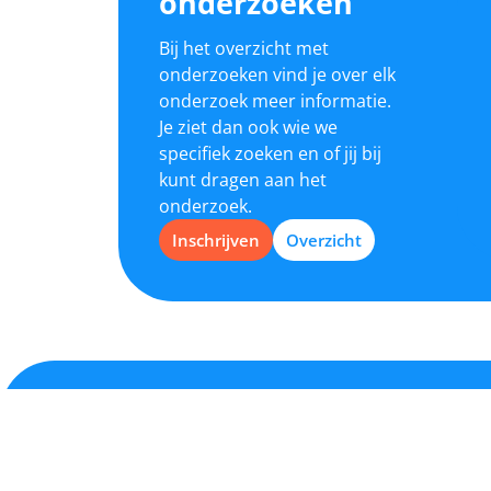
onderzoeken
Bij het overzicht met
onderzoeken vind je over elk
onderzoek meer informatie.
Je ziet dan ook wie we
specifiek zoeken en of jij bij
kunt dragen aan het
onderzoek.
Inschrijven
Overzicht
Me